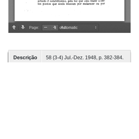
Descrição
58 (3-4) Jul.-Dez. 1948, p. 382-384.
Criador
CARDOSO, Mário
Data
1948
número
58
Tema
Arqueologia
Proto-História
Santa
Mariña de Augas Santas