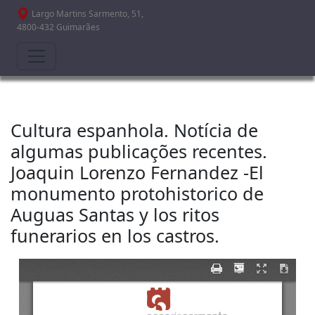
Passar para o conteúdo principal
Largo Martins Sarmento, 51,
4800-432 Guimarães
Cultura espanhola. Notícia de
algumas publicações recentes.
Joaquin Lorenzo Fernandez -El
monumento protohistorico de
Auguas Santas y los ritos
funerarios en los castros.