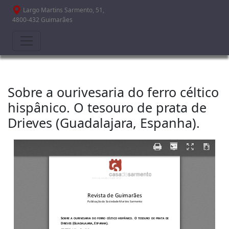
Passar para o conteúdo principal
Largo Martins Sarmento, 51,
4800-432 Guimarães
Sobre a ourivesaria do ferro céltico
hispânico. O tesouro de prata de
Drieves (Guadalajara, Espanha).