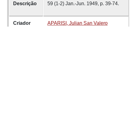
Descrição
59 (1-2) Jan.-Jun. 1949, p. 39-74.
Criador
APARISI, Julian San Valero
Data
1949
número
59
Tema
Arqueologia
Driebes
Tesouro
É parte de
Revista de Guimarães
Desenvolvido com
OMEKA-S
por
Casa de
Sarmento
e
WEBES
| ©
2026