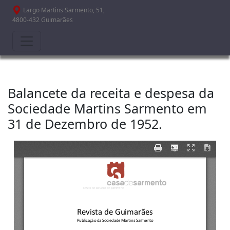
Passar para o conteúdo principal
Largo Martins Sarmento, 51,
4800-432 Guimarães
Balancete da receita e despesa da
Sociedade Martins Sarmento em
31 de Dezembro de 1952.