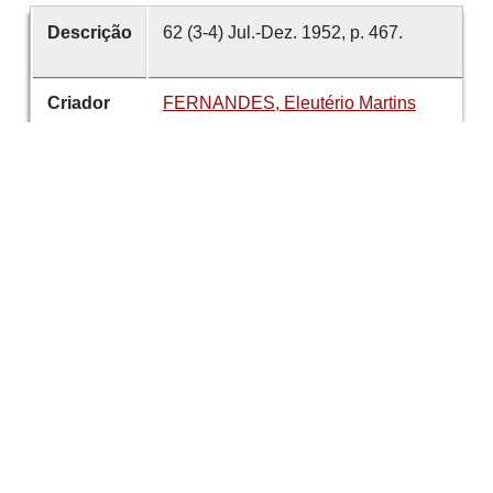
Descrição
62 (3-4) Jul.-Dez. 1952, p. 467.
Criador
FERNANDES, Eleutério Martins
Data
1952
número
62
Tema
Gestão Institucional
Sociedade
Martins Sarmento
É parte de
Revista de Guimarães