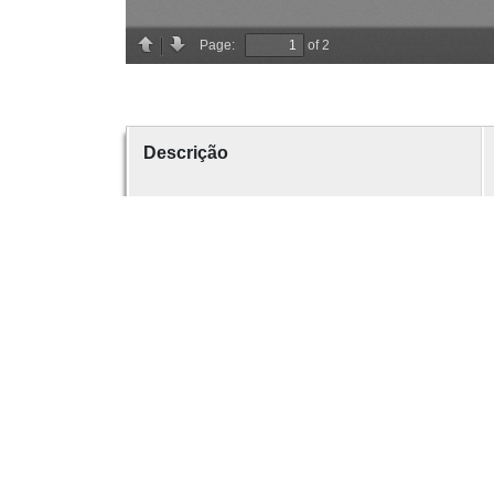
Descrição
Criador
Data
número
É parte de