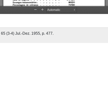
65 (3-4) Jul.-Dez. 1955, p. 477.
FERNANDES, Eleutério Martins
1955
65
Revista de Guimarães