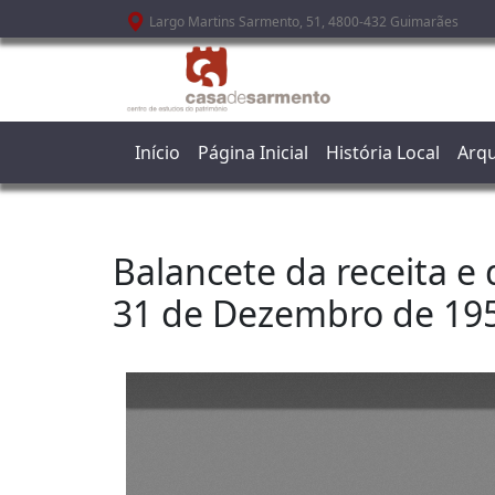
Passar para o conteúdo principal
Largo Martins Sarmento, 51, 4800-432 Guimarães
Início
Página Inicial
História Local
Arqu
Balancete da receita e
31 de Dezembro de 19