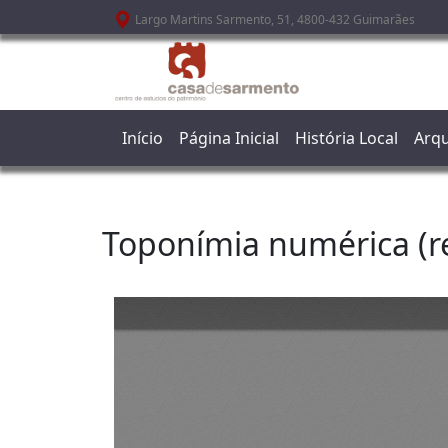
Passar para o conteúdo principal
Largo Martins Sarmento, 51, 4800-432 Guimarães
Início
Página Inicial
História Local
Arqu
Toponímia numérica (r