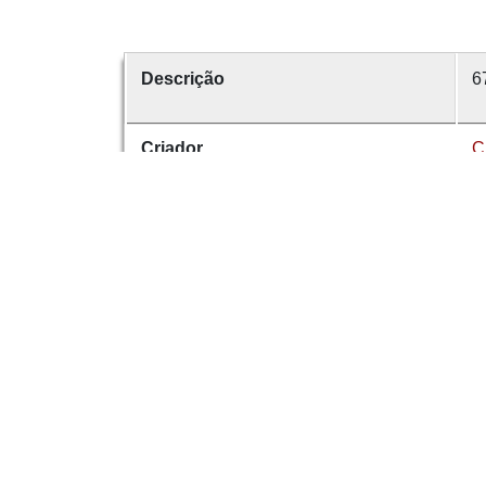
Descrição
6
Criador
C
Data
1
número
6
É parte de
R
Dese