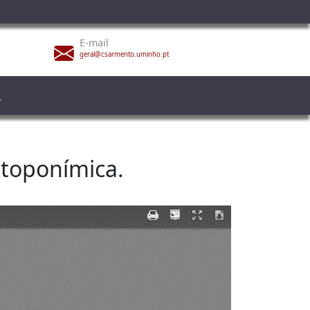
E-mail
geral@csarmento.uminho.pt
 toponímica.