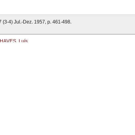
7 (3-4) Jul.-Dez. 1957, p. 461-498.
HAVES, Luís
957
7
evista de Guimarães
nvolvido com
OMEKA-S
por
Casa de Sarmento
e
WEBES
| 