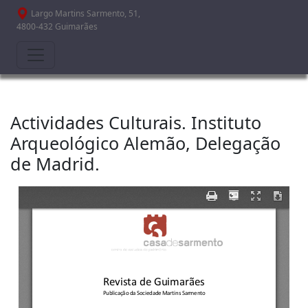
Passar para o conteúdo principal
Largo Martins Sarmento, 51,
4800-432 Guimarães
Actividades Culturais. Instituto
Arqueológico Alemão, Delegação
de Madrid.