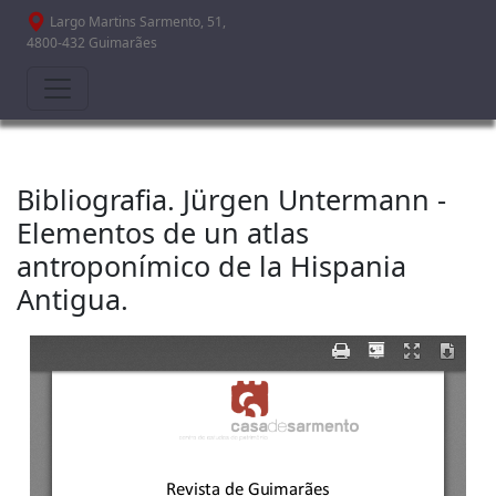
Passar para o conteúdo principal
Largo Martins Sarmento, 51,
4800-432 Guimarães
Bibliografia. Jürgen Untermann -
Elementos de un atlas
antroponímico de la Hispania
Antigua.