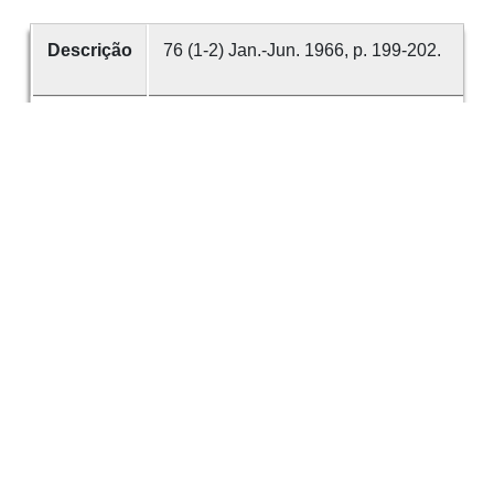
Descrição
76 (1-2) Jan.-Jun. 1966, p. 199-202.
Criador
ALMEIDA, Justino Mendes de
FERREIRA, Fernando Bandeira
Data
1966
número
76
É parte de
Revista de Guimarães
Desenvolvido com
OMEKA-S
por
Casa de