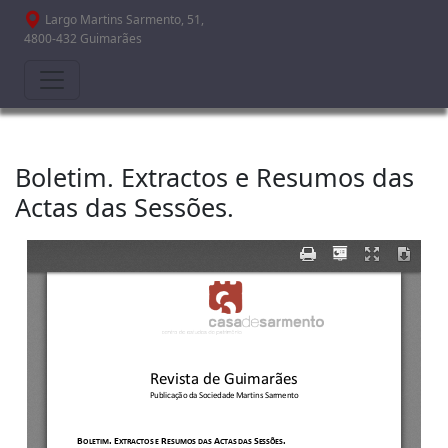
Passar para o conteúdo principal
Largo Martins Sarmento, 51,
4800-432 Guimarães
Boletim. Extractos e Resumos das
Actas das Sessões.