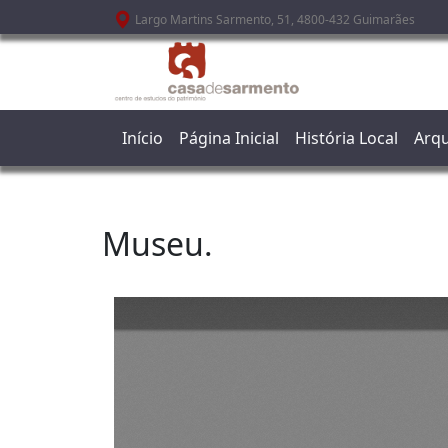
Passar para o conteúdo principal
Largo Martins Sarmento, 51, 4800-432 Guimarães
Início
Página Inicial
História Local
Arqu
Museu.