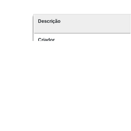
Descrição
Criador
Data
número
É parte de
Dese