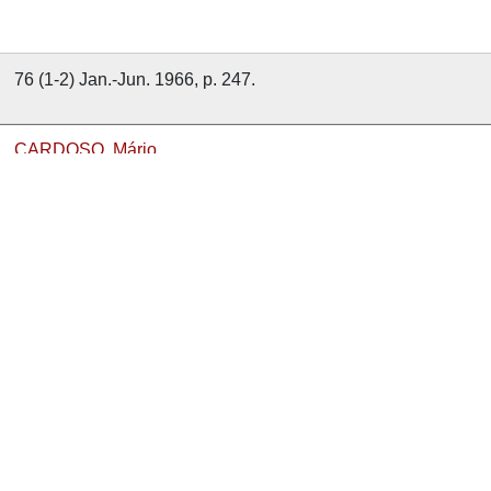
76 (1-2) Jan.-Jun. 1966, p. 247.
CARDOSO, Mário
1966
76
Revista de Guimarães
nvolvido com
OMEKA-S
por
Casa de Sarmento
e
WEBES
| 