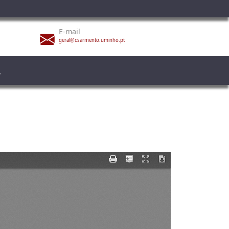
E-mail
geral@csarmento.uminho.pt