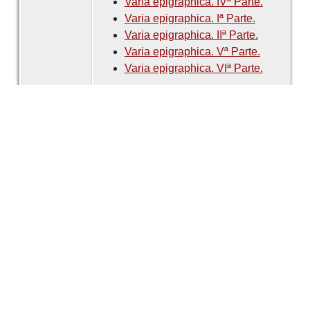
Varia epigraphica. IVª Parte.
Varia epigraphica. Iª Parte.
Varia epigraphica. IIª Parte.
Varia epigraphica. Vª Parte.
Varia epigraphica. VIª Parte.
Criador
ALMEIDA, Justino Mendes de
FERREIRA, Fernando Bandeira
Data
1966
número
76
É parte de
Revista de Guimarães