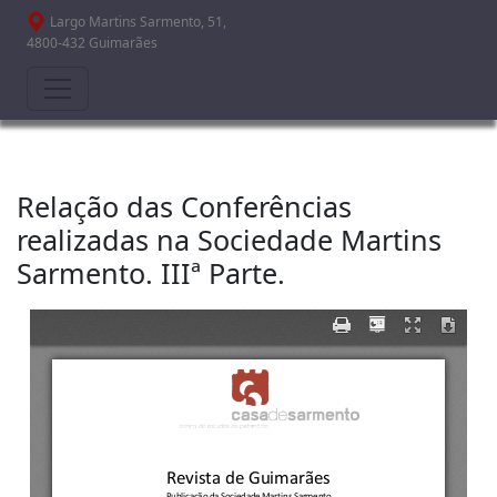
Passar para o conteúdo principal
Largo Martins Sarmento, 51,
4800-432 Guimarães
Relação das Conferências
realizadas na Sociedade Martins
Sarmento. IIIª Parte.