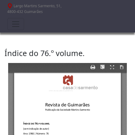
Passar para o conteúdo principal
Largo Martins Sarmento, 51,
4800-432 Guimarães
Índice do 76.º volume.