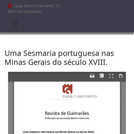
Passar para o conteúdo principal
Largo Martins Sarmento, 51,
4800-432 Guimarães
Uma Sesmaria portuguesa nas
Minas Gerais do século XVIII.