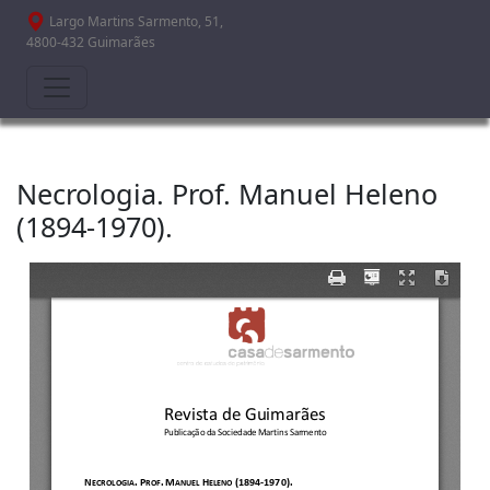
Passar para o conteúdo principal
Largo Martins Sarmento, 51,
4800-432 Guimarães
Necrologia. Prof. Manuel Heleno
(1894-1970).