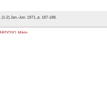
 (1-2) Jan.-Jun. 1971, p. 187-188.
ARDOSO, Mário
971
1
evista de Guimarães
nvolvido com
OMEKA-S
por
Casa de Sarmento
e
WEBES
| 