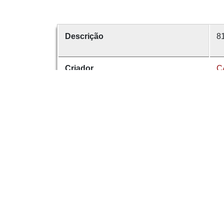
Descrição
81
Criador
C
Data
1
número
8
É parte de
R
Dese