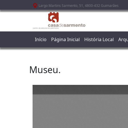
Passar para o conteúdo principal
Largo Martins Sarmento, 51, 4800-432 Guimarães
Início
Página Inicial
História Local
Arqu
Museu.