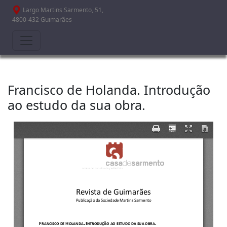
Passar para o conteúdo principal
Largo Martins Sarmento, 51,
4800-432 Guimarães
Francisco de Holanda. Introdução
ao estudo da sua obra.