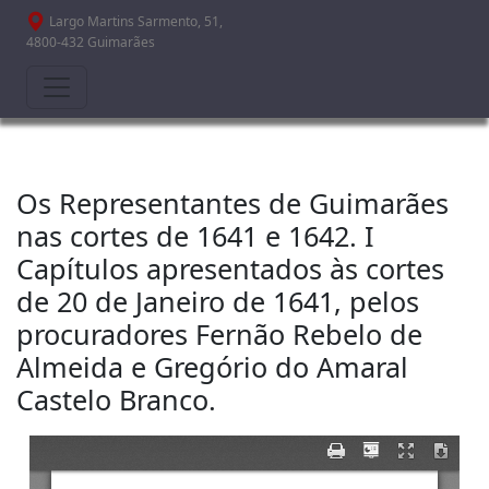
Passar para o conteúdo principal
Largo Martins Sarmento, 51,
4800-432 Guimarães
Os Representantes de Guimarães
nas cortes de 1641 e 1642. I
Capítulos apresentados às cortes
de 20 de Janeiro de 1641, pelos
procuradores Fernão Rebelo de
Almeida e Gregório do Amaral
Castelo Branco.