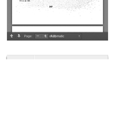
Descrição
Volume especial comemorativo dos
Centenários da Fundação e da
Restauração de Portugal, 1940, p.
189-197.
Criador
(sem indicação de autor)
Data
1940