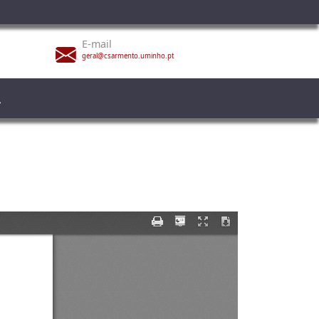
E-mail
geral@csarmento.uminho.pt