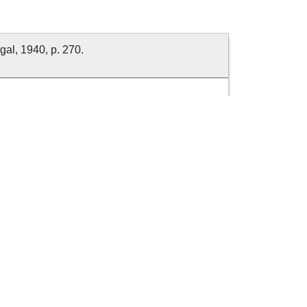
al, 1940, p. 270.
©
2026