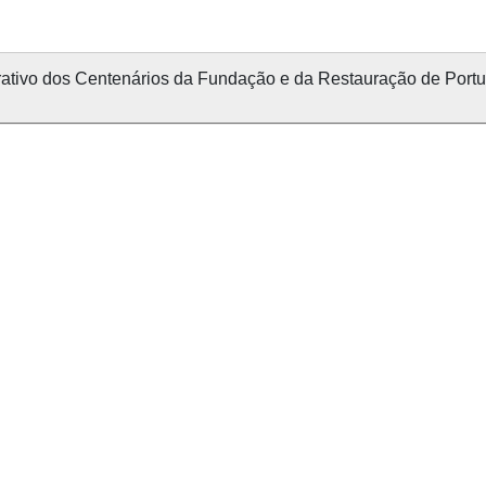
tivo dos Centenários da Fundação e da Restauração de Portug
nvolvido com
OMEKA-S
por
Casa de Sarmento
e
WEBES
| 