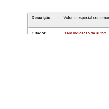
Descrição
Volume especial comemora
Criador
(sem indicação de autor)
Data
1940
número
50a
É parte de
Revista de Guimarães
Dese