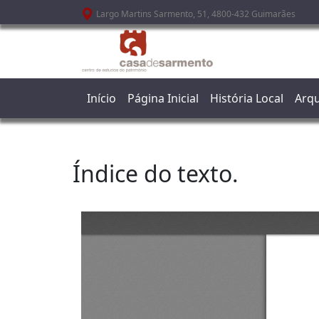
Passar para o conteúdo principal
Largo Martins Sarmento, 51, 4800-432 Guimarães
Início
Página Inicial
História Local
Arqu
Índice do texto.