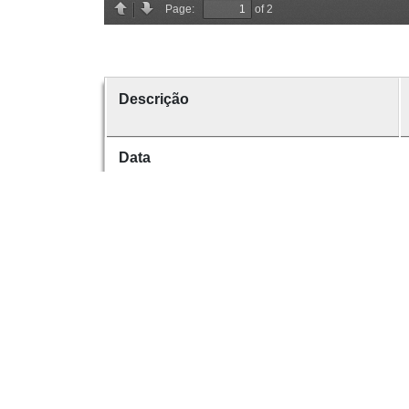
Descrição
Data
Data de emissão
Data de criação
É parte de
volume