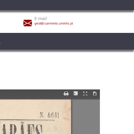
E-mail
geral@csarmento.uminho.pt