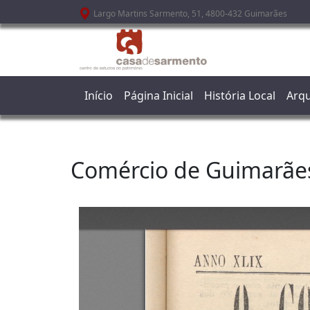
Passar para o conteúdo principal
Largo Martins Sarmento, 51, 4800-432 Guimarães
Início
Página Inicial
História Local
Arqu
Comércio de Guimarãe