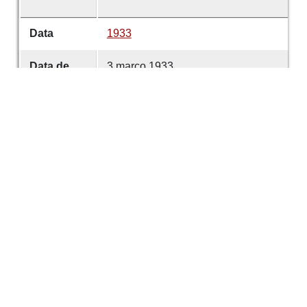
Data
1933
Data de
3 março 1933
emissão
Data de
3 março 1933
criação
É parte de
Comércio de Guimarães
volume
4645
Desenvolvido com
OMEKA-S
por
Casa de