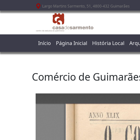
Passar para o conteúdo principal
Largo Martins Sarmento, 51, 4800-432 Guimarães
Início
Página Inicial
História Local
Arqu
Comércio de Guimarãe