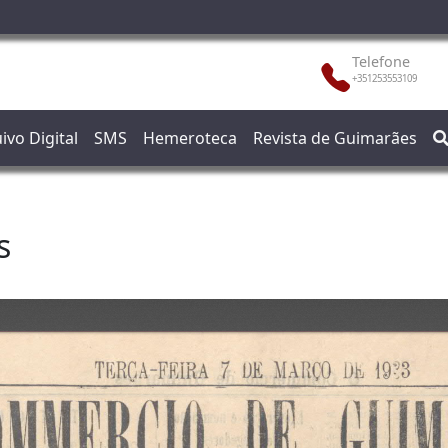
Telefone
+351253553109
ivo Digital
SMS
Hemeroteca
Revista de Guimarães
s