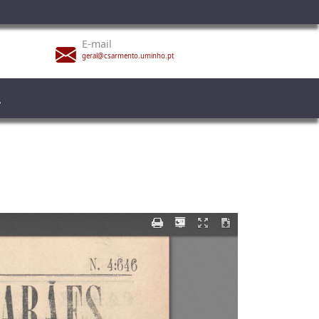
E-mail
geral@csarmento.uminho.pt