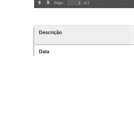
Descrição
Data
Data de emissão
Data de criação
É parte de
volume