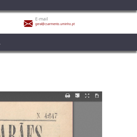
E-mail
geral@csarmento.uminho.pt