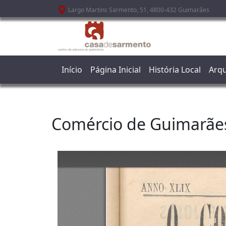
Passar para o conteúdo principal
Largo Martins Sarmento, 51, 4800-432 Guimarães
Início
Página Inicial
História Local
Arqu
Comércio de Guimarãe