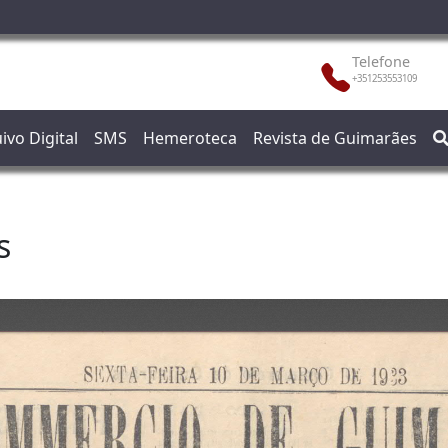
Telefone
+351253553109
ivo Digital
SMS
Hemeroteca
Revista de Guimarães
s