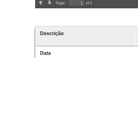
Descrição
Data
Data de emissão
Data de criação
É parte de
volume