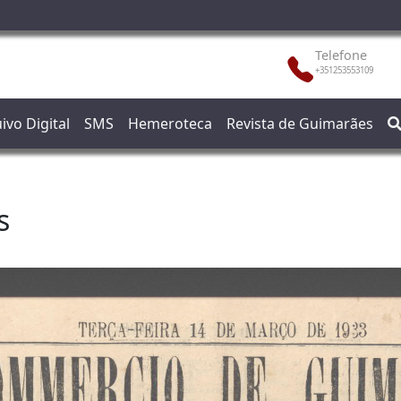
Telefone
+351253553109
ivo Digital
SMS
Hemeroteca
Revista de Guimarães
s