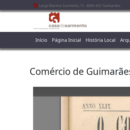
Passar para o conteúdo principal
Largo Martins Sarmento, 51, 4800-432 Guimarães
Início
Página Inicial
História Local
Arqu
Comércio de Guimarãe