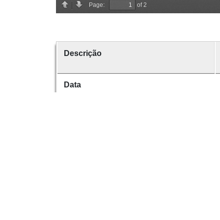
Descrição
Data
Data de emissão
Data de criação
É parte de
volume