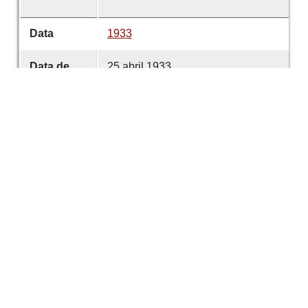
Data
1933
Data de
25 abril 1933
emissão
Data de
25 abril 1933
criação
É parte de
Comércio de Guimarães
volume
4659
Desenvolvido com
OMEKA-S
por
Casa de