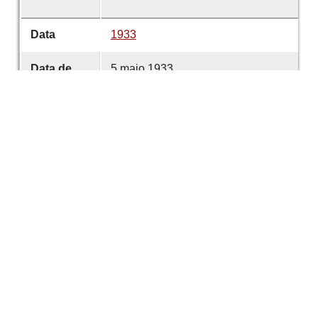
Data
1933
Data de
5 maio 1933
emissão
Data de
5 maio 1933
criação
É parte de
Comércio de Guimarães
volume
4662
Desenvolvido com
OMEKA-S
por
Casa de