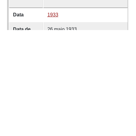
Data
1933
Data de
26 maio 1933
emissão
Data de
26 maio 1933
criação
É parte de
Comércio de Guimarães
volume
4668
Desenvolvido com
OMEKA-S
por
Casa de