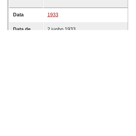
Data
1933
Data de
2 junho 1933
emissão
Data de
2 junho 1933
criação
É parte de
Comércio de Guimarães
volume
4670
Desenvolvido com
OMEKA-S
por
Casa de