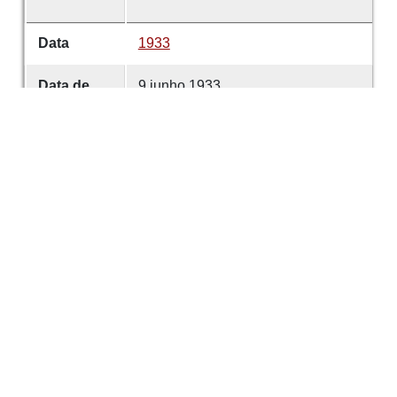
Data
1933
Data de
9 junho 1933
emissão
Data de
9 junho 1933
criação
É parte de
Comércio de Guimarães
volume
4671
Desenvolvido com
OMEKA-S
por
Casa de