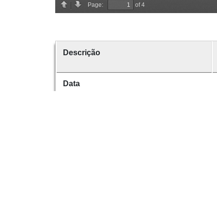
Descrição
Data
Data de emissão
Data de criação
É parte de
volume