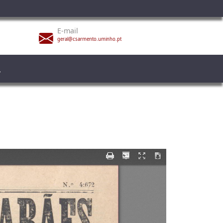
E-mail
geral@csarmento.uminho.pt