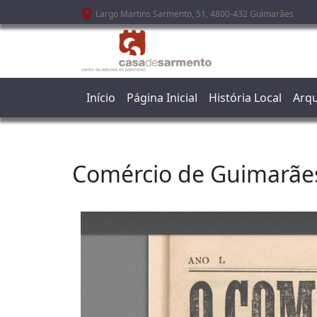
Passar para o conteúdo principal
Largo Martins Sarmento, 51, 4800-432 Guimarães
Início
Página Inicial
História Local
Arqu
Comércio de Guimarãe