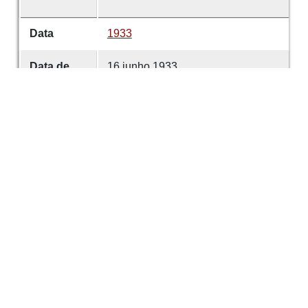
Data
1933
Data de
16 junho 1933
emissão
Data de
16 junho 1933
criação
É parte de
Comércio de Guimarães
volume
4673
Desenvolvido com
OMEKA-S
por
Casa de