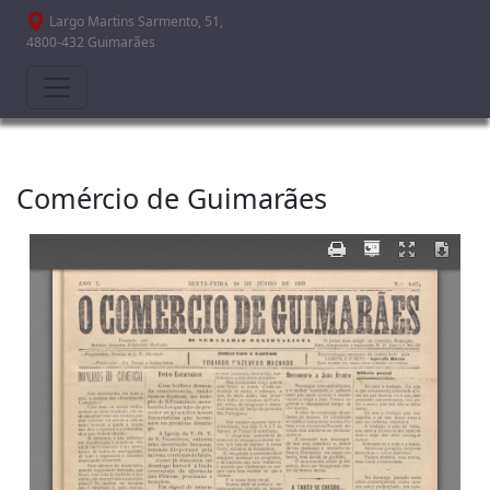
Passar para o conteúdo principal
Largo Martins Sarmento, 51,
4800-432 Guimarães
Comércio de Guimarães