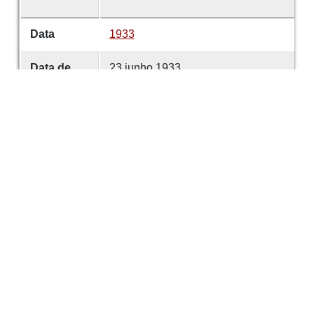
Data
1933
Data de
23 junho 1933
emissão
Data de
23 junho 1933
criação
É parte de
Comércio de Guimarães
volume
4675
Desenvolvido com
OMEKA-S
por
Casa de