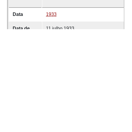
Data
1933
Data de
11 julho 1933
emissão
Data de
11 julho 1933
criação
É parte de
Comércio de Guimarães
volume
4680
Desenvolvido com
OMEKA-S
por
Casa de