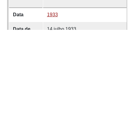
Data
1933
Data de
14 julho 1933
emissão
Data de
14 julho 1933
criação
É parte de
Comércio de Guimarães
volume
4681
Desenvolvido com
OMEKA-S
por
Casa de