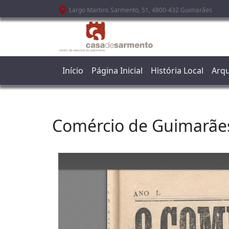
Passar para o conteúdo principal
Largo Martins Sarmento, 51, 4800-432 Guimarães
Início
Página Inicial
História Local
Arqu
Comércio de Guimarãe