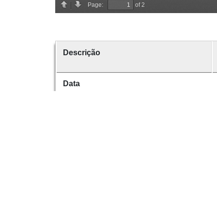
Descrição
Data
Data de emissão
Data de criação
É parte de
volume