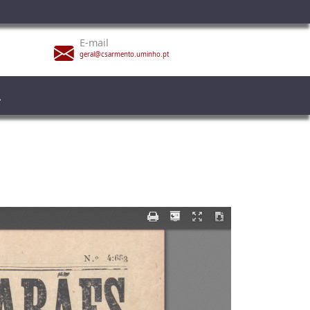
E-mail
geral@csarmento.uminho.pt