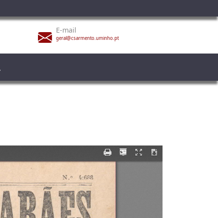
E-mail
geral@csarmento.uminho.pt