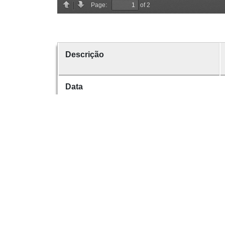
Descrição
Data
Data de emissão
Data de criação
É parte de
volume