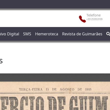
Telefone
+351253553109
ivo Digital
SMS
Hemeroteca
Revista de Guimarães
s