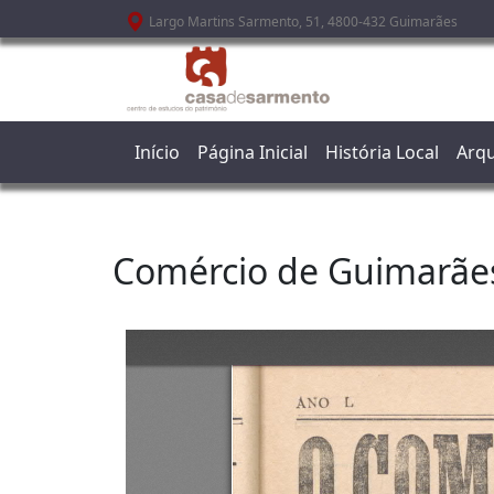
Passar para o conteúdo principal
Largo Martins Sarmento, 51, 4800-432 Guimarães
Início
Página Inicial
História Local
Arqu
Comércio de Guimarãe