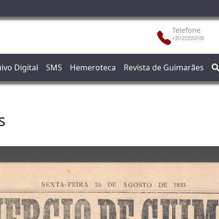
Telefone
+351253553109
ivo Digital
SMS
Hemeroteca
Revista de Guimarães
s