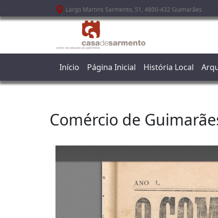
Passar para o conteúdo principal
Largo Martins Sarmento, 51, 4800-432 Guimarães
Início
Página Inicial
História Local
Arqu
Comércio de Guimarãe