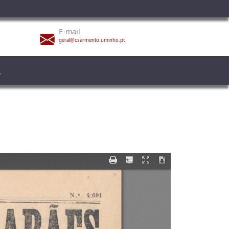
E-mail
geral@csarmento.uminho.pt