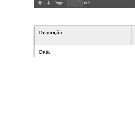
Descrição
Data
Data de emissão
Data de criação
É parte de
volume