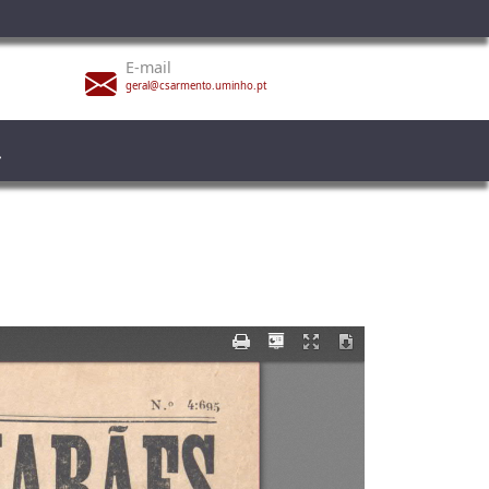
E-mail
geral@csarmento.uminho.pt