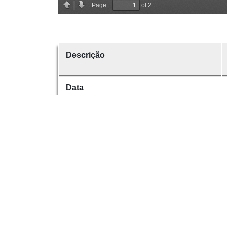
Descrição
Data
Data de emissão
Data de criação
É parte de
volume