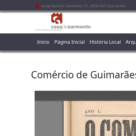
Passar para o conteúdo principal
Largo Martins Sarmento, 51, 4800-432 Guimarães
Início
Página Inicial
História Local
Arqu
Comércio de Guimarãe