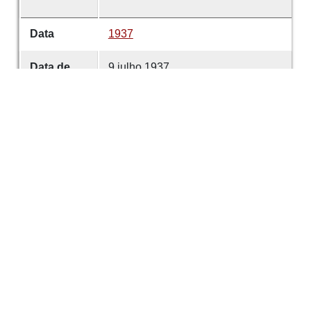
Data
1937
Data de
9 julho 1937
emissão
Data de
9 julho 1937
criação
É parte de
Comércio de Guimarães
volume
5001
Desenvolvido com
OMEKA-S
por
Casa de