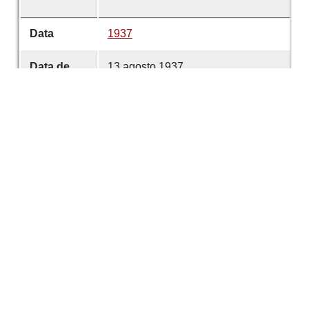
Data
1937
Data de
13 agosto 1937
emissão
Data de
13 agosto 1937
criação
É parte de
Comércio de Guimarães
volume
5006
Desenvolvido com
OMEKA-S
por
Casa de