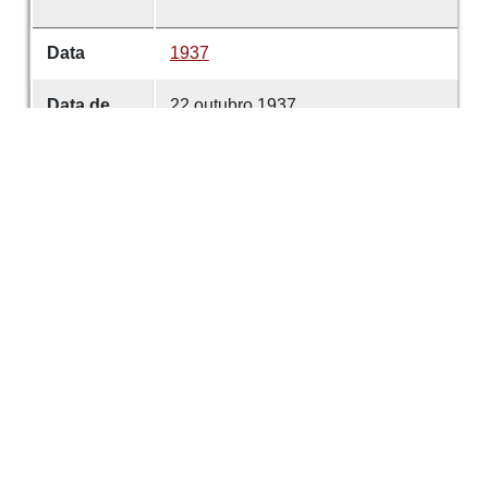
Data
1937
Data de
22 outubro 1937
emissão
Data de
22 outubro 1937
criação
É parte de
Comércio de Guimarães
volume
5016
Desenvolvido com
OMEKA-S
por
Casa de