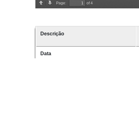
Descrição
Data
Data de emissão
Data de criação
É parte de
volume