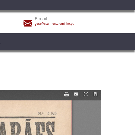
E-mail
geral@csarmento.uminho.pt