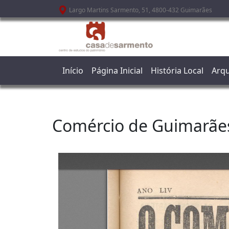
Passar para o conteúdo principal
Largo Martins Sarmento, 51, 4800-432 Guimarães
Início
Página Inicial
História Local
Arqu
Comércio de Guimarãe