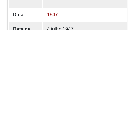
Data
1947
Data de
4 julho 1947
emissão
Data de
4 julho 1947
criação
É parte de
Comércio de Guimarães
volume
5522
Desenvolvido com
OMEKA-S
por
Casa de