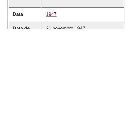
Data
1947
Data de
21 novembro 1947
emissão
Data de
21 novembro 1947
criação
É parte de
Comércio de Guimarães
volume
5542
Desenvolvido com
OMEKA-S
por
Casa de