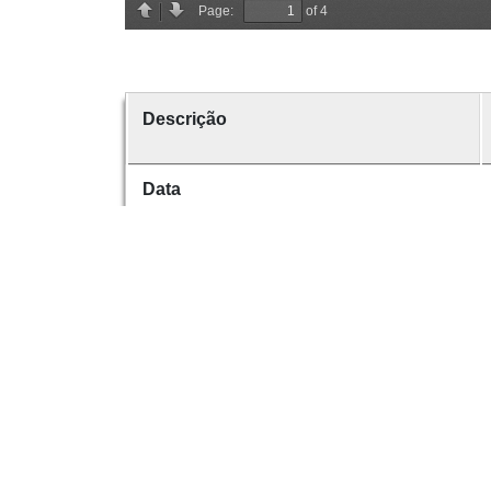
Descrição
Data
Data de emissão
Data de criação
É parte de
volume