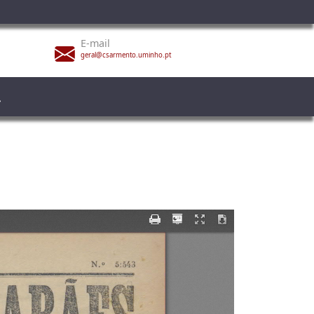
E-mail
geral@csarmento.uminho.pt