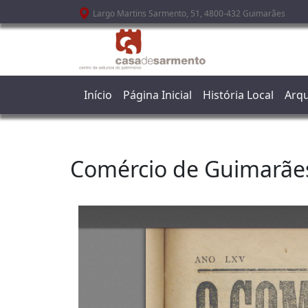
Passar para o conteúdo principal
Largo Martins Sarmento, 51, 4800-432 Guimarães
Início
Página Inicial
História Local
Arqu
Comércio de Guimarãe