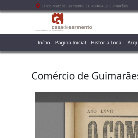
Passar para o conteúdo principal
Largo Martins Sarmento, 51, 4800-432 Guimarães
Início
Página Inicial
História Local
Arqu
Comércio de Guimarãe