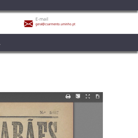
E-mail
geral@csarmento.uminho.pt