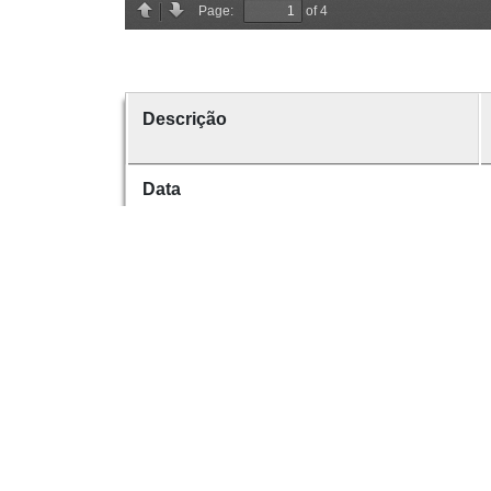
Descrição
Data
Data de emissão
Data de criação
É parte de
volume