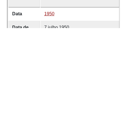
Data
1950
Data de
7 julho 1950
emissão
Data de
7 julho 1950
criação
É parte de
Comércio de Guimarães
volume
5680
Desenvolvido com
OMEKA-S
por
Casa de