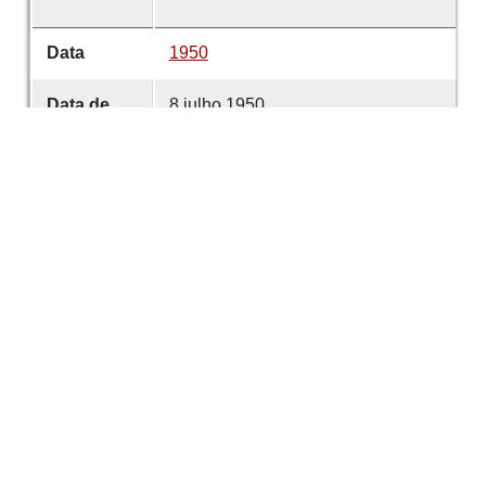
Data
1950
Data de
8 julho 1950
emissão
Data de
8 julho 1950
criação
É parte de
Comércio de Guimarães
volume
5681
Desenvolvido com
OMEKA-S
por
Casa de