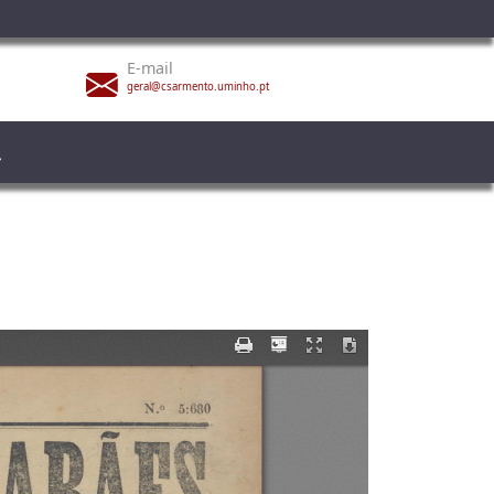
E-mail
geral@csarmento.uminho.pt