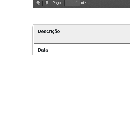
Descrição
Data
Data de emissão
Data de criação
É parte de
volume