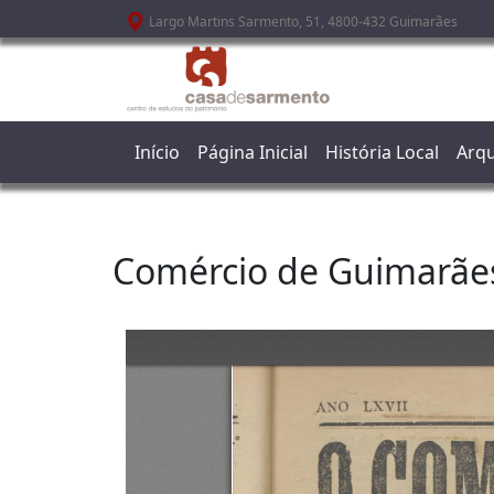
Passar para o conteúdo principal
Largo Martins Sarmento, 51, 4800-432 Guimarães
Início
Página Inicial
História Local
Arqu
Comércio de Guimarãe