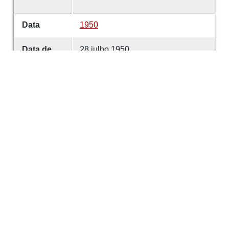
Data
1950
Data de
28 julho 1950
emissão
Data de
28 julho 1950
criação
É parte de
Comércio de Guimarães
volume
5686
Desenvolvido com
OMEKA-S
por
Casa de