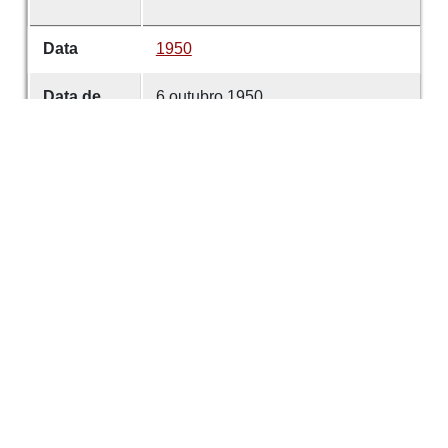
Data
1950
Data de
6 outubro 1950
emissão
Data de
6 outubro 1950
criação
É parte de
Comércio de Guimarães
volume
5692
Desenvolvido com
OMEKA-S
por
Casa de